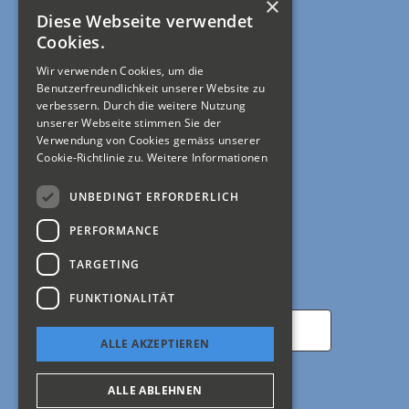
×
Diese Webseite verwendet
Rechtliches
Cookies.
Wir verwenden Cookies, um die
Allgemeine Geschäftsbedingungen
Benutzerfreundlichkeit unserer Website zu
verbessern. Durch die weitere Nutzung
Impressum
unserer Webseite stimmen Sie der
Verwendung von Cookies gemäss unserer
Cookie-Richtlinie zu.
Weitere Informationen
Mein Konto
UNBEDINGT ERFORDERLICH
Registrierung
PERFORMANCE
Anmelden
TARGETING
Newsletter abonnieren
FUNKTIONALITÄT
ALLE AKZEPTIEREN
ALLE ABLEHNEN