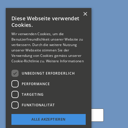
×
Diese Webseite verwendet
Rechtliches
Cookies.
Wir verwenden Cookies, um die
Allgemeine Geschäftsbedingungen
Benutzerfreundlichkeit unserer Website zu
verbessern. Durch die weitere Nutzung
Impressum
unserer Webseite stimmen Sie der
Verwendung von Cookies gemäss unserer
Cookie-Richtlinie zu.
Weitere Informationen
Mein Konto
UNBEDINGT ERFORDERLICH
Registrierung
PERFORMANCE
Anmelden
TARGETING
Newsletter abonnieren
FUNKTIONALITÄT
ALLE AKZEPTIEREN