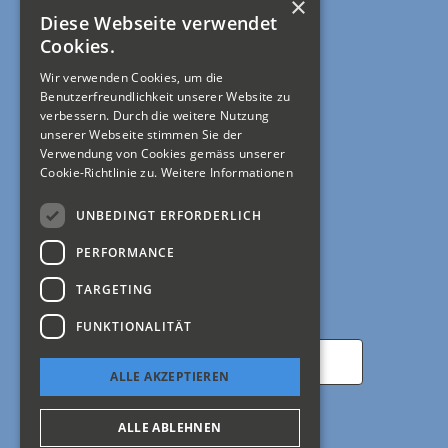
×
Diese Webseite verwendet
Rechtliches
Cookies.
Wir verwenden Cookies, um die
Allgemeine Geschäftsbedingungen
Benutzerfreundlichkeit unserer Website zu
verbessern. Durch die weitere Nutzung
Impressum
unserer Webseite stimmen Sie der
Verwendung von Cookies gemäss unserer
Cookie-Richtlinie zu.
Weitere Informationen
Mein Konto
UNBEDINGT ERFORDERLICH
Registrierung
PERFORMANCE
Anmelden
TARGETING
Newsletter abonnieren
FUNKTIONALITÄT
ALLE AKZEPTIEREN
ALLE ABLEHNEN